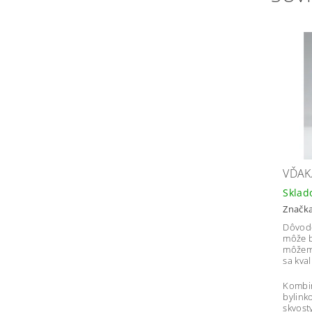
VĎAK
Skla
Značk
Dôvodo
môže b
môžeme
sa kval
Kombi
bylink
skvost