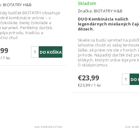
Skladom
a:
BIOTATRY H&B
Značka:
BIOTATRY H&B
šsky balíček BIOTATRY obsahuje
hodné kombinácie arónie – v
DUO Kombinácia našich
 čokoláde, bielej čokoláde a
legendárnych miešaných čaj
 karameli. Perfektný darček,
dózach.
pája prírodu, tradíciu a
čnú chuť.
Skvele sa budú vynímať na polič
lahodne chutiť vo vašej termoske
,99
šálke, ak práve nie ste v horách č
prírode. Nápaditý darček tiež pr
/ 1 ks
blízkych, ktorých srdce bije pre t
či skialpinizmus.
€23,99
€23,99 / 1 ks
Kód:
8588008337684
Kód:
8588