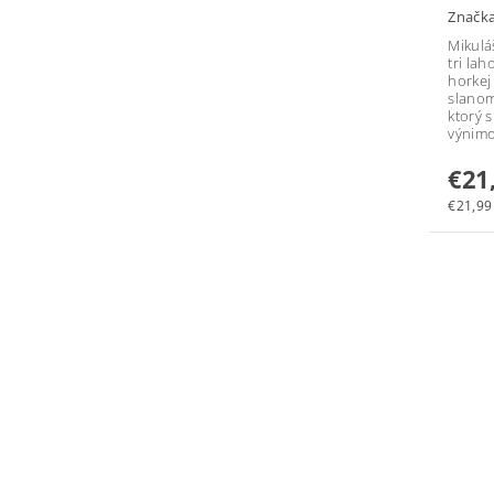
Značk
Mikulá
tri la
horkej
slanom
ktorý s
výnimo
€21
€21,99 