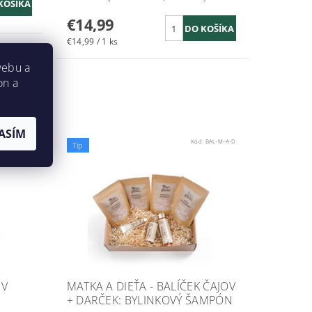
€14,99
€14,99 / 1 ks
webu a
on a
ASÍM
008337660
Kód:
BAL-M-A-D
Tip
 V
MATKA A DIEŤA - BALÍČEK ČAJOV
+ DARČEK: BYLINKOVÝ ŠAMPÓN