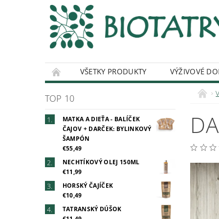
VŠETKY PRODUKTY
VÝŽIVOVÉ DO
ČAJOVÝ MERCH
O NAŠICH ČAJOCH
TOP 10
DA
MATKA A DIEŤA - BALÍČEK
ČAJOV + DARČEK: BYLINKOVÝ
ŠAMPÓN
€55,49
NECHTÍKOVÝ OLEJ 150ML
€11,99
HORSKÝ ČAJÍČEK
€10,49
TATRANSKÝ DÚŠOK
€11,49