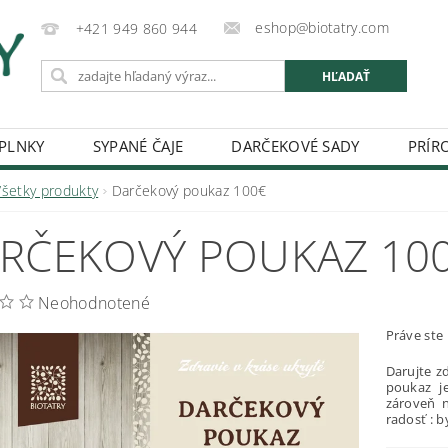
eshop@biotatry.com
+421 949 860 944
PLNKY
SYPANÉ ČAJE
DARČEKOVÉ SADY
PRÍR
DOPRAVA
KONTAKT
O NÁS
OBCHODNÉ PO
Všetky produkty
Darčekový poukaz 100€
RČEKOVÝ POUKAZ 10
Neohodnotené
Práve ste 
Darujte z
poukaz j
zároveň 
radosť : b