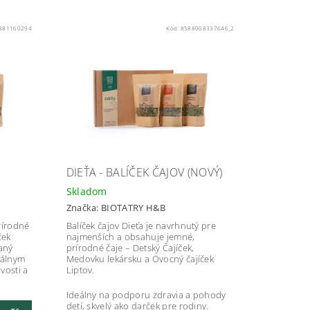
381160294
Kód:
8588008337646_2
DIEŤA - BALÍČEK ČAJOV (NOVÝ)
Skladom
Značka:
BIOTATRY H&B
rírodné
Balíček čajov Dieťa je navrhnutý pre
ček
najmenších a obsahuje jemné,
vaný
prírodné čaje – Detský Čajíček,
eálnym
Medovku lekársku a Ovocný čajíček
vosti a
Liptov.
Ideálny na podporu zdravia a pohody
detí, skvelý ako darček pre rodiny.