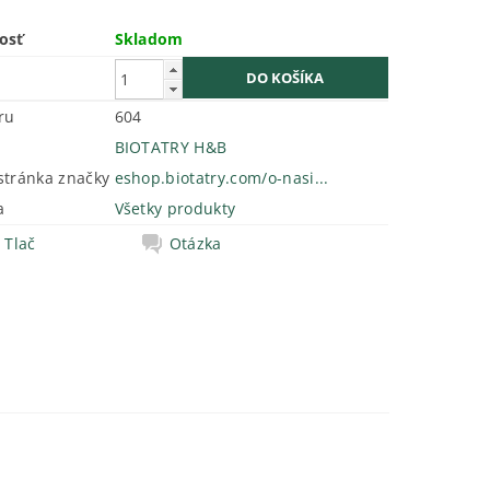
osť
Skladom
ru
604
BIOTATRY H&B
tránka značky
eshop.biotatry.com/o-nasi...
a
Všetky produkty
Tlač
Otázka