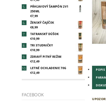
PŔHĽAVOVÝ ŠAMPÓN 2V1
250ML
€7,99
ŽENSKÝ ČAJÍČEK
€8,99
TATRANSKÝ DÚŠOK
€10,99
TRI STUDNIČKY
€10,99
ZDRAVÝ PITNÝ REŽIM
€12,49
LETNÉ OCHLADENIE 70G
POPIS
€12,49
PARAM
DISKU
FACEBOOK
UPOZORN