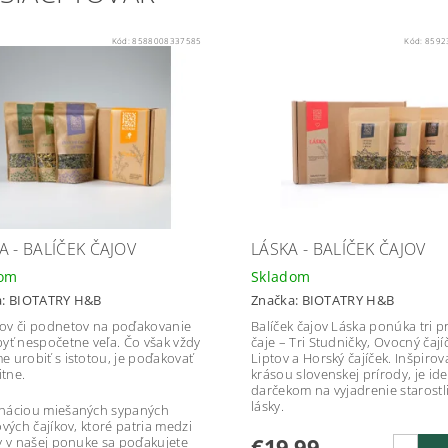
Kód:
8588008337585
Kód:
8592
A - BALÍČEK ČAJOV
LÁSKA - BALÍČEK ČAJOV
dom
Skladom
a:
BIOTATRY H&B
Značka:
BIOTATRY H&B
v či podnetov na poďakovanie
Balíček čajov Láska ponúka tri p
yť nespočetne veľa. Čo však vždy
čaje – Tri Studničky, Ovocný čají
 urobiť s istotou, je poďakovať
Liptov a Horský čajíček. Inšpiro
itne.
krásou slovenskej prírody, je id
darčekom na vyjadrenie starostli
lásky.
náciou miešaných sypaných
ových čajíkov, ktoré patria medzi
€19,99
y v našej ponuke sa poďakujete