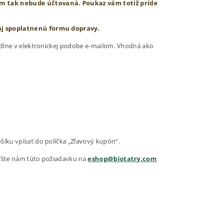
 tak nebude účtovaná. Poukaz vám totiž príde
 aj spoplatnenú formu dopravy.
hodlne v elektronickej podobe e-mailom. Vhodná ako
šíku vpísať do políčka „Zľavový kupón“.
píšte nám túto požiadavku na
eshop@biotatry.com