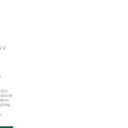
V V
e
čných
ravia vo
teľom
účinky,
u