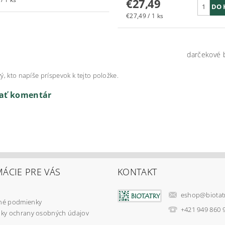
€27,49
€27,49 / 1 ks
darčekové 
ý, kto napíše príspevok k tejto položke.
dať komentár
ÁCIE PRE VÁS
KONTAKT
eshop
@
biota
é podmienky
+421 949 860 
ky ochrany osobných údajov