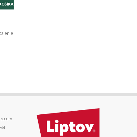
balenie
try.com
944