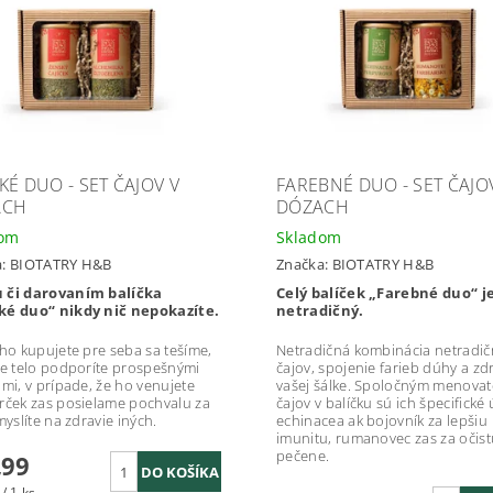
KÉ DUO - SET ČAJOV V
FAREBNÉ DUO - SET ČAJO
ACH
DÓZACH
dom
Skladom
a:
BIOTATRY H&B
Značka:
BIOTATRY H&B
 či darovaním balíčka
Celý balíček „Farebné duo“ j
ké duo“ nikdy nič nepokazíte.
netradičný.
 ho kupujete pre seba sa tešíme,
Netradičná kombinácia netradi
je telo podporíte prospešnými
čajov, spojenie farieb dúhy a zd
ami, v prípade, že ho venujete
vašej šálke. Spoločným menova
rček zas posielame pochvalu za
čajov v balíčku sú ich špecifické 
myslíte na zdravie iných.
echinacea ak bojovník za lepšiu
imunitu, rumanovec zas za očist
pečene.
,99
/ 1 ks