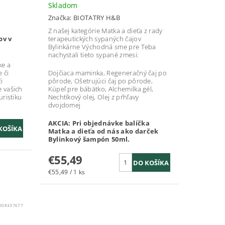
Skladom
Značka:
BIOTATRY H&B
Z našej kategórie Matka a dieťa z rady
ov v
terapeutických sypaných čajov
Bylinkárne Východná sme pre Teba
nachystali tieto sypané zmesi:
ke a
 či
Dojčiaca maminka, Regeneračný čaj po
i
pôrode, Ošetrujúci čaj po pôrode,
e vašich
Kúpeľ pre bábätko, Alchemilka gél,
uristiku
Nechtíkový olej, Olej z pŕhľavy
dvojdomej
AKCIA: Pri objednávke balíčka
Matka a dieťa od nás ako darček
Bylinkový šampón 50ml.
€55,49
€55,49 / 1 ks
008337677