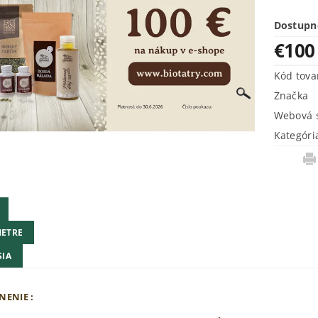
Dostupn
€100
Kód tova
Značka
Webová s
Kategóri
ETRE
SIA
ENIE :