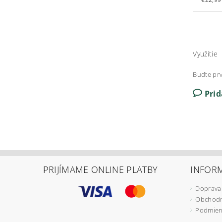
Využitie
Buďte prv
Pri
PRIJÍMAME ONLINE PLATBY
INFORM
Doprava
Obchodn
Podmien