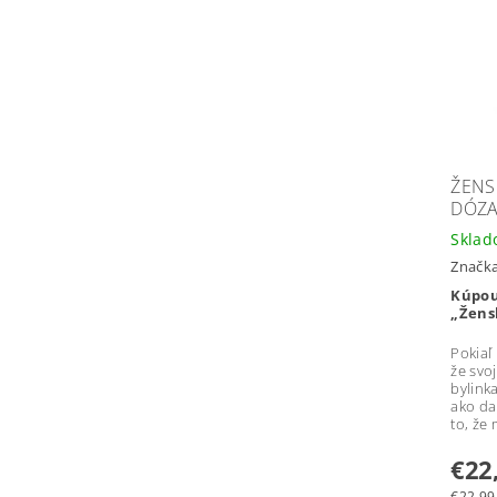
ŽENS
DÓZ
Skla
Značk
Kúpou
„Žens
Pokiaľ
že svo
bylink
ako da
to, že 
€22
€22,99 