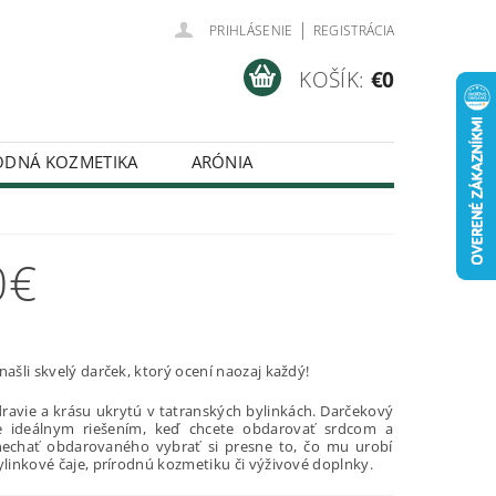
|
PRIHLÁSENIE
REGISTRÁCIA
KOŠÍK:
€0
ODNÁ KOZMETIKA
ARÓNIA
DMIENKY
0€
našli skvelý darček, ktorý ocení naozaj každý!
dravie a krásu ukrytú v tatranských bylinkách. Darčekový
e ideálnym riešením, keď chcete obdarovať srdcom a
nechať obdarovaného vybrať si presne to, čo mu urobí
ylinkové čaje, prírodnú kozmetiku či výživové doplnky.