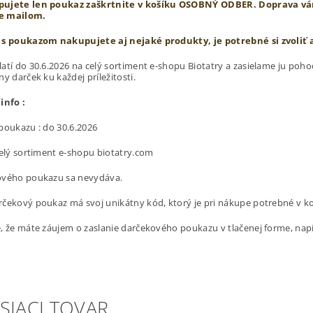
ujete len poukaz zaškrtnite v košíku
OSOBNÝ ODBER. Doprava vám
e mailom.
 s poukazom nakupujete aj nejaké produkty, je potrebné si zvoliť
atí do 30.6.2026 na celý sortiment e-shopu Biotatry a zasielame ju po
ny darček ku každej príležitosti.
info :
poukazu : do 30.6.2026
celý sortiment e-shopu biotatry.com
ového poukazu sa nevydáva.
čekový poukaz má svoj unikátny kód, ktorý je pri nákupe potrebné v ko
e, že máte záujem o zaslanie darčekového poukazu v tlačenej forme, na
SIACI TOVAR