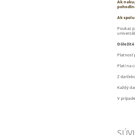
Ak nakup
pohodln
Ak spolu
Poukaz pl
univerzál
Dôležité 
Platnosť 
Platí na 
Z darček
Každý dar
V prípad
SÚVI