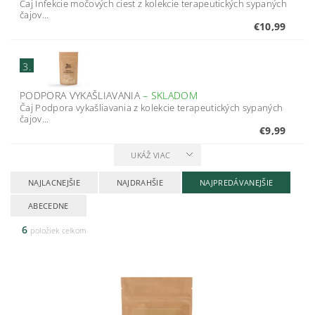
Čaj Infekcie močových ciest z kolekcie terapeutických sypaných
čajov...
€10,99
3.
PODPORA VYKAŠLIAVANIA
–
SKLADOM
Čaj Podpora vykašliavania z kolekcie terapeutických sypaných
čajov...
€9,99
UKÁŽ VIAC
NAJLACNEJŠIE
NAJDRAHŠIE
NAJPREDÁVANEJŠIE
ABECEDNE
6
položiek celkom