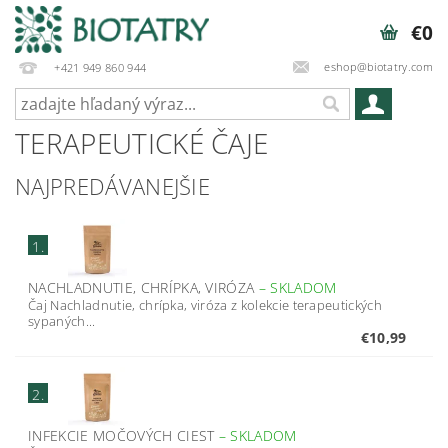
€0
eshop@biotatry.com
+421 949 860 944
TERAPEUTICKÉ ČAJE
NAJPREDÁVANEJŠIE
1.
NACHLADNUTIE, CHRÍPKA, VIRÓZA
–
SKLADOM
Čaj Nachladnutie, chrípka, viróza z kolekcie terapeutických
sypaných...
€10,99
2.
INFEKCIE MOČOVÝCH CIEST
–
SKLADOM