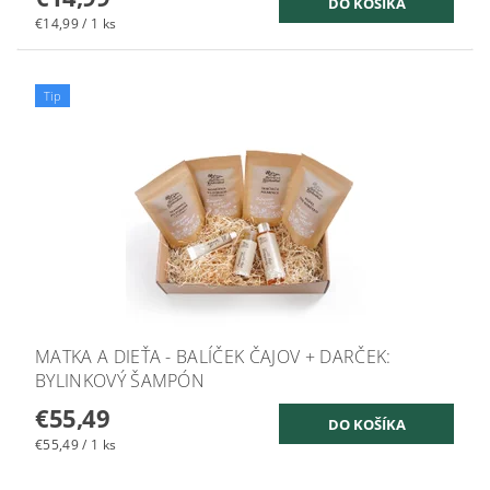
€14,99 / 1 ks
Tip
MATKA A DIEŤA - BALÍČEK ČAJOV + DARČEK:
BYLINKOVÝ ŠAMPÓN
€55,49
€55,49 / 1 ks