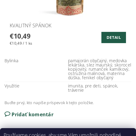
KVALITNÝ SPÁNOK
€10,49
DETAIL
€10,49 / 1 ks
Bylinka
pamajorán obyčajný, medovka
lekárska, slez maurský, skorocel
kopijovitý, rumanček kamilkový,
ostružina malinová, materina
dúška, fenikel obyčajný
Využitie
imunita, pre deti, spánok,
trávenie
Buďte prvý, kto napíše príspevok k tejto položke.
Pridať komentár
Používame cookies, aby sme Vám umožnili pohodlné