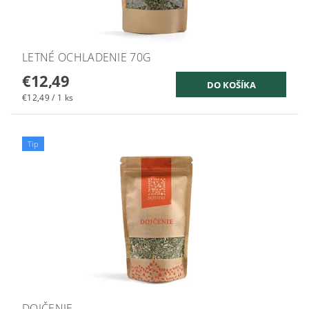
LETNÉ OCHLADENIE 70G
€12,49
€12,49 / 1 ks
Tip
DOJČENIE