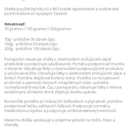
Všetky použité bylinky sú v BIO kvalite vypestované a zozbierané
pod Kriváňom vo Vysokých Tatrách
Hmotnosť:
70 gramov / 100 gramov / 200 gramov
70g - približne 35 dávok čaju
100g - približne 50 dávok čaju
200g - približne 100 dávok čaju
Pamajorán obsahuje zložky s vlastnosťami znižujúcimi zápal
priedušiek a podporuje vykašliavanie. Pomáha podporovať imunitu
a trávenie. Obsahuje látky s vlastnosťami podporujúcimi produkciu
a vylučovanie žlče. Obsahuje látky s vlastnosťami znižujúcimi zápal a
bolesť. Pomáha zlepšovať funkciu srdca. Podieľa sa na zvyšovaní
pružnosti a pevnosti cievnych a kapilárnych stien, pomáha
normalizovať krvný tlak. Čaj z pamajoránu obsahuje látky s mierne
sedatívnymi účinkami, ktoré zlepšujú kvalitu spánku.
Rumanček pomáha pri tráviacich ťažkostiach a plynatosti, pomáha
podporovať liečbu zažívacích ťažkostí. Podporuje normálny
metabolizmus lipidov a podporuje zníženie telesnej hmotnosti.
Materina dúška upokojuje a príjemne pôsobí na hrdlo, hltan a
hlasivky