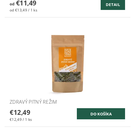
€11,49
od
DETAIL
od €13,49 / 1 ks
ZDRAVÝ PITNÝ REŽIM
€12,49
€12,49 / 1 ks