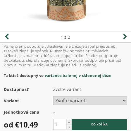
1
z 2
Pamajorán podporuje vykašliavanie a znižuje zápal priedušiek,
zároveň zlepšuje spánok. Rumanček pomáha pri tráviacich
ťažkostiach, materina dúška upokojuje hrdlo. Fenikel podporuje
detoxikáciu, slez uľahčuje dýchanie. Skorocel podporuje pružnosť
kĺbov a imunitu. Medovka zlepšuje náladu a spánok.
Taktiež dostupný vo
variante balenej v sklenenej dóze
.
Dostupnosť
Zvoľte variant
Variant
Jednotková cena
–
od €10,49