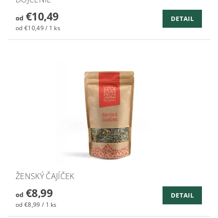
€10,49
od
DETAIL
od €10,49 / 1 ks
ŽENSKÝ ČAJÍČEK
€8,99
od
DETAIL
od €8,99 / 1 ks