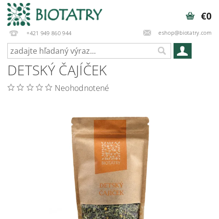
€0
eshop@biotatry.com
+421 949 860 944
DETSKÝ ČAJÍČEK
Neohodnotené