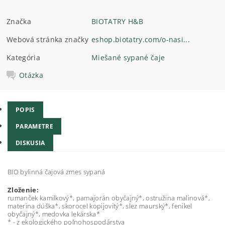
Značka
BIOTATRY H&B
Webová stránka značky
eshop.biotatry.com/o-nasi...
Kategória
Miešané sypané čaje
Otázka
POPIS
PARAMETRE
DISKUSIA
BIO bylinná čajová zmes sypaná
Zloženie:
rumanček kamilkový*, pamajorán obyčajný*, ostružina malinová*,
materina dúška*, skorocel kopijovitý*, slez maurský*, fenikel
obyčajný*, medovka lekárska*
* - z ekologického poľnohospodárstva