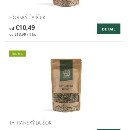
HORSKÝ ČAJÍČEK
€10,49
od
DETAIL
od €13,99 / 1 ks
Novinka
TATRANSKÝ DÚŠOK