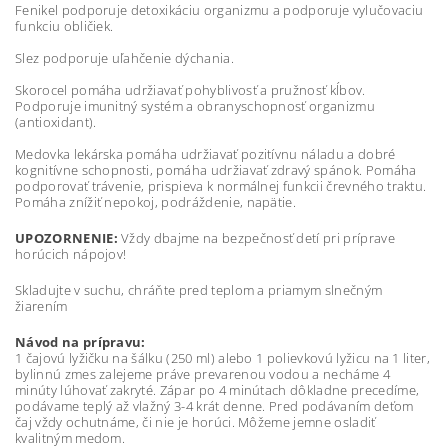
Fenikel podporuje detoxikáciu organizmu a podporuje vylučovaciu
funkciu obličiek.
Slez podporuje uľahčenie dýchania.
Skorocel pomáha udržiavať pohyblivosť a pružnosť kĺbov.
Podporuje imunitný systém a obranyschopnosť organizmu
(antioxidant).
Medovka lekárska pomáha udržiavať pozitívnu náladu a dobré
kognitívne schopnosti, pomáha udržiavať zdravý spánok. Pomáha
podporovať trávenie, prispieva k normálnej funkcii črevného traktu.
Pomáha znížiť nepokoj, podráždenie, napätie.
UPOZORNENIE:
Vždy dbajme na bezpečnosť detí pri príprave
horúcich nápojov!
Skladujte v suchu, chráňte pred teplom a priamym slnečným
žiarením
Návod na prípravu:
1 čajovú lyžičku na šálku (250 ml) alebo 1 polievkovú lyžicu na 1 liter,
bylinnú zmes zalejeme práve prevarenou vodou a necháme 4
minúty lúhovať zakryté. Zápar po 4 minútach dôkladne precedíme,
podávame teplý až vlažný 3-4 krát denne. Pred podávaním deťom
čaj vždy ochutnáme, či nie je horúci. Môžeme jemne osladiť
kvalitným medom.