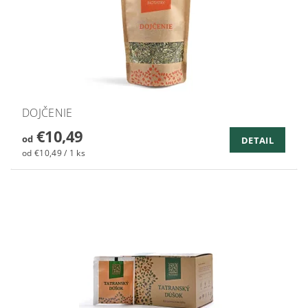
DOJČENIE
€10,49
od
DETAIL
od €10,49 / 1 ks