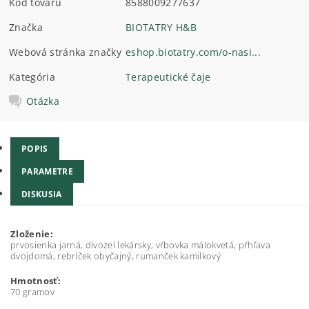
Kód tovaru
8588009277637
Značka
BIOTATRY H&B
Webová stránka značky
eshop.biotatry.com/o-nasi...
Kategória
Terapeutické čaje
Otázka
POPIS
PARAMETRE
DISKUSIA
Zloženie:
prvosienka jarná, divozel lekársky, vŕbovka málokvetá, pŕhľava
dvojdomá, rebríček obyčajný, rumanček kamilkový
Hmotnosť:
70 gramov