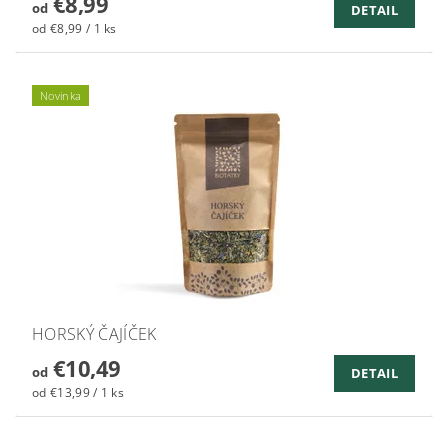
€8,99
od
DETAIL
od €8,99 / 1 ks
Novinka
HORSKÝ ČAJÍČEK
€10,49
od
DETAIL
od €13,99 / 1 ks