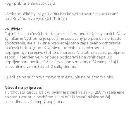
70g - približne 35 dávok čaju
Všetky použité bylinky sú v BIO kvalite vypestované a zozbierané
pod Kriváňom vo Vysokých Tatrách
Použitie:
Čaj Infekcie močových ciest z kolekcie terapeutických sypaných čajov
Bylinkárne Východná je špeciálne zostavený pre pomoc v prípade
podozrenia, ale aj akútne prebiehajúceho zápalového ochorenia
močových ciest. Jeho užívanie napomáha ku zmierneniu
nepríjemných prejavov tohto ochorenia. V akútnom stave popíjame
aspoň 1 liter denne. V prípade podozrenia na vznik zápalu či
nepríjemnom pocite súvisiacim s jeho vznikom, môžeme piť čaj i
preventívne v množstve 1-2 šálky denne.
Skladujte na suchom a tmavom mieste, nie na priamom slnku.
Návod na prípravu:
1 vrchovatú čajovú lyžičku bylinnej zmesi na šálku (250 ml) zalejeme
horúcou vodou a necháme 3-5 minút lúhovať. Následne čaj
precedíme, a ešte teplý popíjame.