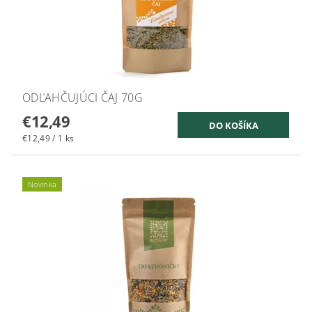
ODĽAHČUJÚCI ČAJ 70G
€12,49
€12,49 / 1 ks
Novinka