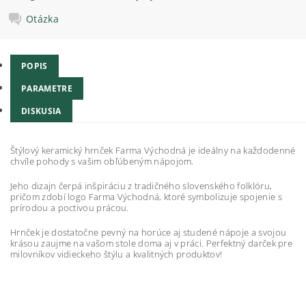
Otázka
POPIS
PARAMETRE
DISKUSIA
Štýlový keramický hrnček Farma Východná je ideálny na každodenné
chvíle pohody s vašim obľúbeným nápojom.
Jeho dizajn čerpá inšpiráciu z tradičného slovenského folklóru,
pričom zdobí logo Farma Východná, ktoré symbolizuje spojenie s
prírodou a poctivou prácou.
Hrnček je dostatočne pevný na horúce aj studené nápoje a svojou
krásou zaujme na vašom stole doma aj v práci. Perfektný darček pre
milovníkov vidieckeho štýlu a kvalitných produktov!