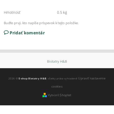
Hmotnosť
0.5 kg
Buďte prvý, kto napíše príspevok k tejto položke.
Pridať komentár
Biotatry H&B
Upraviť nastavenie
2026 ©
E-shop Biotatry H&B
, všetky práva vyhradené
cookies
Vytvoril Shoptet