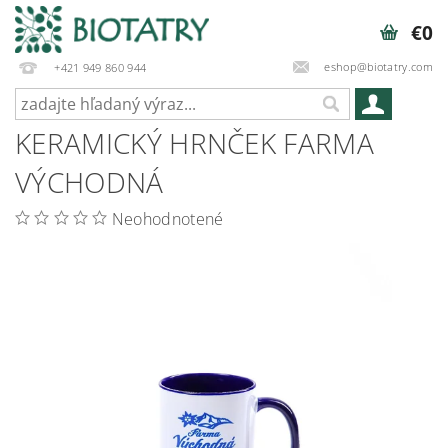
€0
eshop@biotatry.com
+421 949 860 944
KERAMICKÝ HRNČEK FARMA
VÝCHODNÁ
Neohodnotené