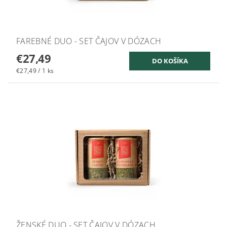
FAREBNÉ DUO - SET ČAJOV V DÓZACH
€27,49
€27,49 / 1 ks
ŽENSKÉ DUO - SET ČAJOV V DÓZACH