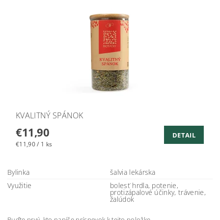
KVALITNÝ SPÁNOK
€11,90
DETAIL
€11,90 / 1 ks
Bylinka
šalvia lekárska
Využitie
bolesť hrdla, potenie,
protizápalové účinky, trávenie,
žalúdok
Buďte prvý, kto napíše príspevok k tejto položke.