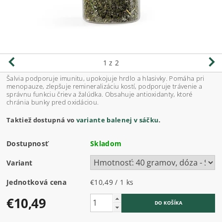
1
z 2
Šalvia podporuje imunitu, upokojuje hrdlo a hlasivky. Pomáha pri
menopauze, zlepšuje remineralizáciu kostí, podporuje trávenie a
správnu funkciu čriev a žalúdka. Obsahuje antioxidanty, ktoré
chránia bunky pred oxidáciou.
Taktiež dostupná vo
variante balenej v sáčku
.
Dostupnosť
Skladom
Variant
Jednotková cena
€10,49 / 1 ks
€10,49