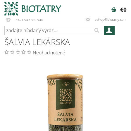
€0
eshop@biotatry.com
+421 949 860 944
ŠALVIA LEKÁRSKA
Neohodnotené