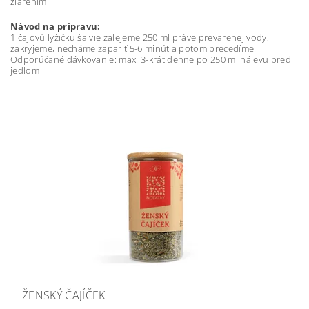
žiarením
Návod na prípravu:
1 čajovú lyžičku šalvie zalejeme 250 ml práve prevarenej vody,
zakryjeme, necháme zapariť 5-6 minút a potom precedíme.
Odporúčané dávkovanie: max. 3-krát denne po 250 ml nálevu pred
jedlom
ŽENSKÝ ČAJÍČEK