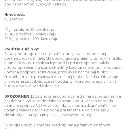
pod Kriváňom vo Vysokých Tatrách
Hmotnosť:
40 gramov
40g - približne 20 dávok čaju
100g - približne 50 dávok čaju
200g - približne 100 dávok čaju
Použitie a účinky:
Šalvia podporuje imunitný systém, prispieva k prirodzenej
obranyschopnosti tela. Má upokojujúci a príjemný účinok na hrdlo,
hltan a hlasivky. Prispieva k pohodliu pri menopauze. Šalvia
podporuje remineralizáciu štruktúry kostí zmenenú po menopauze.
Pomáha podporovať trávenie, prispieva k normálnej funkcii
črevného traktu, prispieva k normálnej funkcii žalúdka. Obsahuje
prirodzene sa vyskytujúce antioxidanty, ktoré pomáhajú chrániť
bunky a tkanivá pred oxidáciou.
UPOZORNENIE:
Ustanovená odporúčaná denná dávka sa nesmie
presiahnuť! Výživové doplnky sa nesmú používať ako náhrada
rozmanitej stravy! Výživové doplnky sa musia uskladňovať mimo
dosahu malých detí! Nevhodné pre tehotné a dojčiace ženy.
Nezabúdajte na význam pestrej a vyváženej stravy
Skladujte v suchu, chráňte pred teplom a priamym slnečným