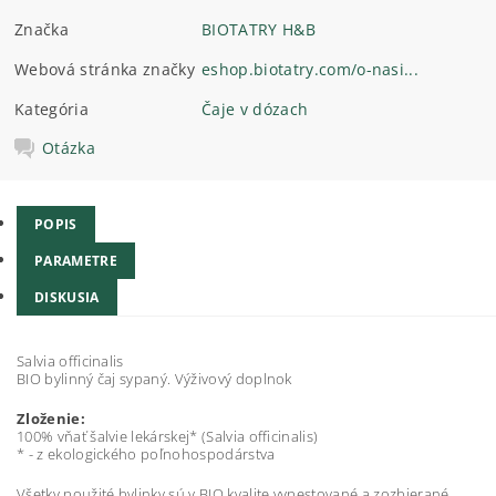
Značka
BIOTATRY H&B
Webová stránka značky
eshop.biotatry.com/o-nasi...
Kategória
Čaje v dózach
Otázka
POPIS
PARAMETRE
DISKUSIA
Salvia officinalis
BIO bylinný čaj sypaný. Výživový doplnok
Zloženie:
100% vňať šalvie lekárskej* (Salvia officinalis)
* - z ekologického poľnohospodárstva
Všetky použité bylinky sú v BIO kvalite vypestované a zozbierané