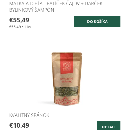
MATKA A DIEŤA - BALÍČEK ČAJOV + DARČEK:
BYLINKOVÝ ŠAMPÓN
€55,49
€55,49 / 1 ks
KVALITNÝ SPÁNOK
€10,49
DETAIL