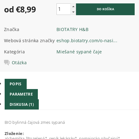
od €8,99
Značka
BIOTATRY H&B
Webová stránka značky
eshop.biotatry.com/o-nasi...
Kategória
Miešané sypané čaje
Otázka
POPIS
PARAMETRE
DISKUSIA (1)
BIO bylinná čajová zmes sypaná
Zloženie:
alchemilka žltozelená*, repík lekársky*, pamajorán obyčajný*,