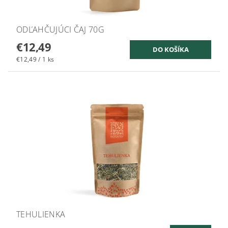
ODĽAHČUJÚCI ČAJ 70G
€12,49
€12,49 / 1 ks
TEHULIENKA