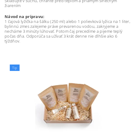
Skladujte v suchu, chráňte pred teplom a priamym slnečným
žiarením
Návod na prípravu:
1 čajová lyžička na šálku (250 ml) alebo 1 polievková lyžica na 1 liter,
bylinnú zmes zalejeme práve prevarenou vodou, zakryjeme a
necháme 3 minúty lúhovať. Potom čaj precedíme a pijeme teplý
počas dňa. Odporúča sa užívať 3 krát denne nie dlhšie ako 6
týždňov.
Tip