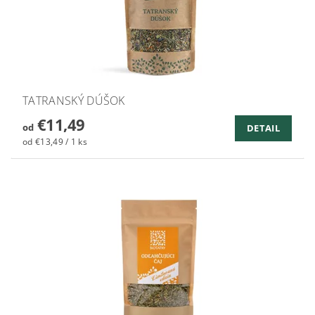
TATRANSKÝ DÚŠOK
€11,49
od
DETAIL
od €13,49 / 1 ks