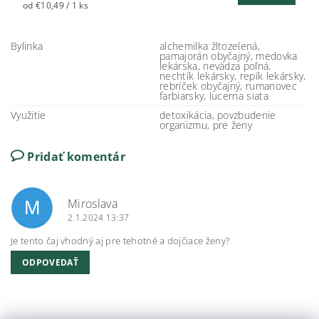
od €10,49 / 1 ks
Bylinka
alchemilka žltozelená,
pamajorán obyčajný, medovka
lekárska, nevädza poľná,
nechtík lekársky, repík lekársky,
rebríček obyčajný, rumanovec
farbiarsky, lucerna siata
Využitie
detoxikácia, povzbudenie
organizmu, pre ženy
Pridať komentár
Miroslava
M
2.1.2024 13:37
Je tento čaj vhodný aj pre tehotné a dojčiace ženy?
ODPOVEDAŤ