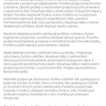
priedušiek a podporuje vykašliavanie. Pomáha podporovať imunitu
a trávenie. Obsahuje látky s vlastnosťami podporujúcimi produkciu
a vylučovanie žlče. Obsahuje látky s vlastnosťami znižujúcimi zápal a
bolesť. Pomáha zlepšovať funkciu srdca. Podieľa sa na zvyšovaní
pružnosti a pevnosti cievnych a kapilárnych stien, pomáha
normalizovať krvný tlak. Čaj z pamajoránu obsahuje látky s mierne
sedatívnymi účinkami, ktoré zlepšujú kvalitu spánku.
Medovka lekárska pomáha udržiavať pozitívnu náladu a dobré
kognitívne schopnosti, pomáha udržiavať zdravý spánok. Pomáha
podporovať trávenie, prispieva k normálnej funkcii črevného traktu.
Pomáha znížiť nepokoj, podráždenie, napätie.
Repík lekársky pomáha udržiavať zdravú pokožku. Podporuje
vylučovaciu funkciu obličiek, obsahuje látky s vlastnosťami
stimulujúcimi činnosť pečene, vlastnosťami znižujúcimi zápal a
obnovujúcimi pečeňovými bunkami. Obsahuje látky s vlastnosťami
podporujúcimi tvorbu a vylučovanie žlče. Podporuje trávenie po
konzumácii jedla.
Rebríček podporuje vylučovaciu funkciu obličiek. Má upokojujúci a
príjemný účinok na hrdlo, hltan a hlasivky. Má upokojujúci účinok
pri brušných kŕčoch počas menštruácie. Pomáha podporovať
trávenie. Pomáha udržiavať normálnu funkciu ciev. Pomáha pri
znižovaní hladiny cholesterolu v krvi. Pomáha pri znižovaní
hmotnosti.