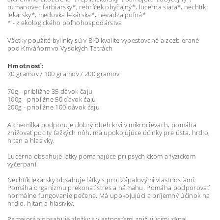
rumanovec farbiarsky*, rebríček obyčajný*, lucerna siata*, nechtík
lekársky*, medovka lekárska*, nevädza poľná*
* - z ekologického poľnohospodárstva
Všetky použité bylinky sú v BIO kvalite vypestované a zozbierané
pod Kriváňom vo Vysokých Tatrách
Hmotnosť:
70 gramov / 100 gramov / 200 gramov
70g - približne 35 dávok čaju
100g - približne 50 dávok čaju
200g - približne 100 dávok čaju
Alchemilka podporuje dobrý obeh krvi v mikrocievach, pomáha
znižovať pocity ťažkých nôh, má upokojujúce účinky pre ústa, hrdlo,
hltan a hlasivky.
Lucerna obsahuje látky pomáhajúce pri psychickom a fyzickom
vyčerpaní.
Nechtík lekársky obsahuje látky s protizápalovými vlastnosťami.
Pomáha organizmu prekonať stres a námahu. Pomáha podporovať
normálne fungovanie pečene. Má upokojujúci a príjemný účinok na
hrdlo, hltan a hlasivky.
Pamajorán obsahuje zložky s vlastnosťami znižujúcimi zápal