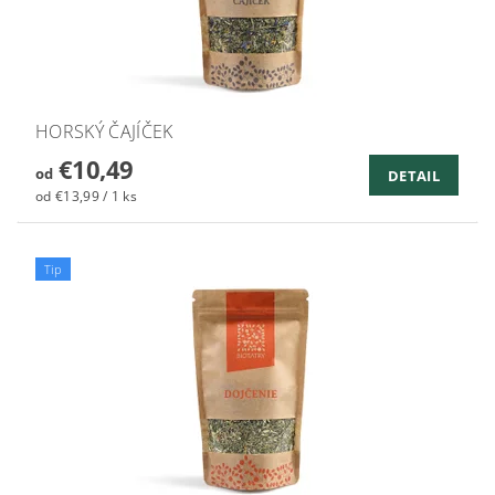
HORSKÝ ČAJÍČEK
€10,49
od
DETAIL
od €13,99 / 1 ks
Tip