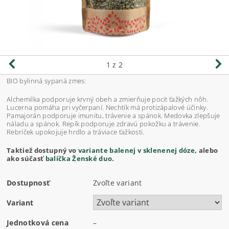
1
z 2
BIO bylinná sypaná zmes:
Alchemilka podporuje krvný obeh a zmierňuje pocit ťažkých nôh.
Lucerna pomáha pri vyčerpaní. Nechtík má protizápalové účinky.
Pamajorán podporuje imunitu, trávenie a spánok. Medovka zlepšuje
náladu a spánok. Repík podporuje zdravú pokožku a trávenie.
Rebríček upokojuje hrdlo a tráviace ťažkosti.
Taktiež dostupný vo
variante balenej v sklenenej dóze
, alebo
ako súčasť
balíčka Ženské duo
.
Dostupnosť
Zvoľte variant
Variant
Jednotková cena
–