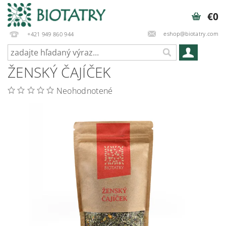
€0
eshop@biotatry.com
+421 949 860 944
ŽENSKÝ ČAJÍČEK
Neohodnotené