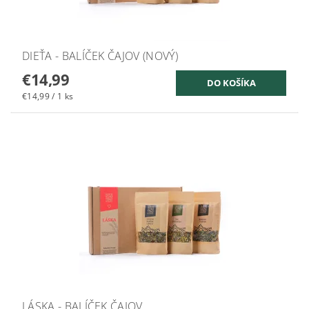
DIEŤA - BALÍČEK ČAJOV (NOVÝ)
€14,99
€14,99 / 1 ks
LÁSKA - BALÍČEK ČAJOV