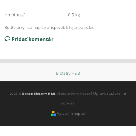
Hmotnosť
0.5 kg
Buďte prvý, kto napíše príspevok k tejto položke.
Pridať komentár
Biotatry H&B
Upraviť nastavenie
2026 ©
E-shop Biotatry H&B
, všetky práva vyhradené
cookies
Vytvoril Shoptet