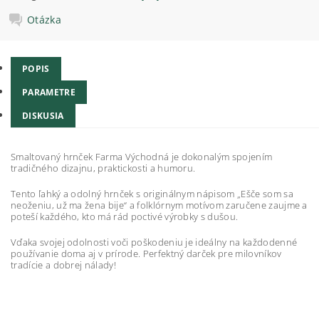
Otázka
POPIS
PARAMETRE
DISKUSIA
Smaltovaný hrnček Farma Východná je dokonalým spojením
tradičného dizajnu, praktickosti a humoru.
Tento ľahký a odolný hrnček s originálnym nápisom „Ešče som sa
neoženiu, už ma žena bije“ a folklórnym motívom zaručene zaujme a
poteší každého, kto má rád poctivé výrobky s dušou.
Vďaka svojej odolnosti voči poškodeniu je ideálny na každodenné
používanie doma aj v prírode. Perfektný darček pre milovníkov
tradície a dobrej nálady!