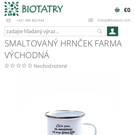
€0
eshop@biotatry.com
+421 949 860 944
SMALTOVANÝ HRNČEK FARMA
VÝCHODNÁ
Neohodnotené