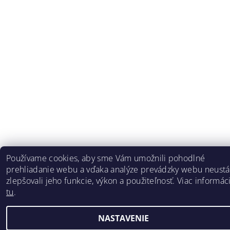
Používame cookies, aby sme Vám umožnili pohodlné
prehliadanie webu a vďaka analýze prevádzky webu neustá
zlepšovali jeho funkcie, výkon a použiteľnosť. Viac informáci
tu
.
NASTAVENIE