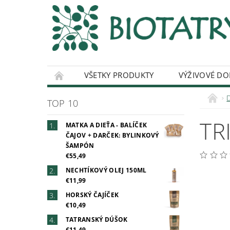
VŠETKY PRODUKTY
VÝŽIVOVÉ DO
ČAJOVÝ MERCH
O NAŠICH ČAJOCH
TOP 10
TR
MATKA A DIEŤA - BALÍČEK
ČAJOV + DARČEK: BYLINKOVÝ
ŠAMPÓN
€55,49
NECHTÍKOVÝ OLEJ 150ML
€11,99
HORSKÝ ČAJÍČEK
€10,49
TATRANSKÝ DÚŠOK
€11,49