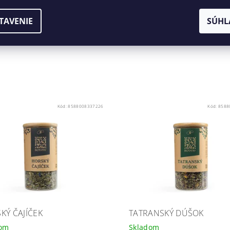
TAVENIE
SÚHL
Kód:
8588008337226
Kód:
8588
KÝ ČAJÍČEK
TATRANSKÝ DÚŠOK
dom
Skladom