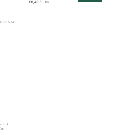
€8,49 / 1 ks
008337424
alitu
šie.