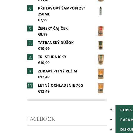
PŔHĽAVOVÝ ŠAMPÓN 2V1
250ML
€7,99
ŽENSKÝ ČAJÍČEK
€8,99
TATRANSKÝ DÚŠOK
€10,99
TRI STUDNIČKY
€10,99
ZDRAVÝ PITNÝ REŽIM
€12,49
LETNÉ OCHLADENIE 70G
€12,49
POPIS
FACEBOOK
PARAM
DISKU