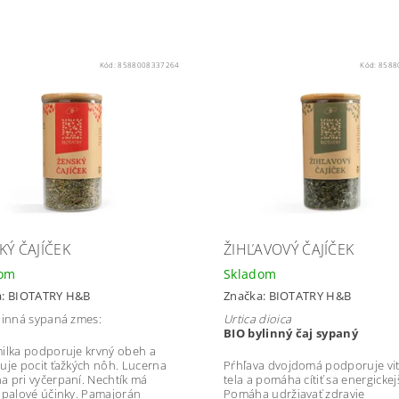
Kód:
8588008337264
Kód:
8588
KÝ ČAJÍČEK
ŽIHĽAVOVÝ ČAJÍČEK
dom
Skladom
a:
BIOTATRY H&B
Značka:
BIOTATRY H&B
linná sypaná zmes:
Urtica dioica
BIO bylinný čaj sypaný
ilka podporuje krvný obeh a
uje pocit ťažkých nôh. Lucerna
Pŕhľava dvojdomá podporuje vit
 pri vyčerpaní. Nechtík má
tela a pomáha cítiť sa energickej
ápalové účinky. Pamajorán
Pomáha udržiavať zdravie