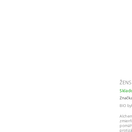
ŽENS
Skla
Značk
BIO by
Alchem
zmierň
pomáha
protiz