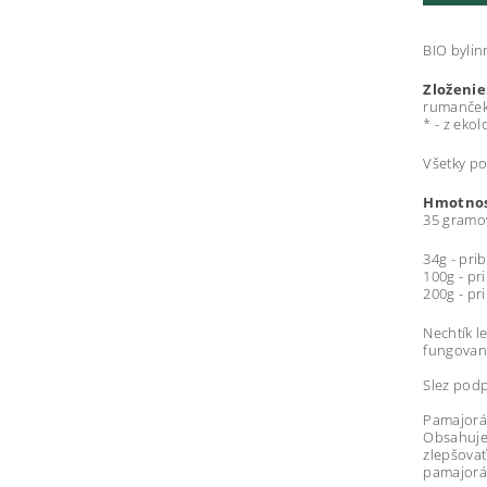
BIO bylin
Zloženie
rumanček 
* - z eko
Všetky po
Hmotnos
35 gramo
34g - pri
100g - pr
200g - pr
Nechtík 
fungovani
Slez podp
Pamajorán
Obsahuje 
zlepšovať
pamajorán