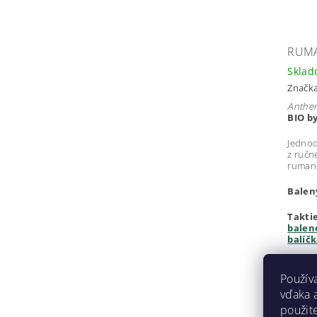
RUMA
Skla
Značk
Anthem
BIO by
Jednod
z ručn
rumano
Balen
Takti
balen
balíč
€12
Použív
€12,99 
vďaka 
použite