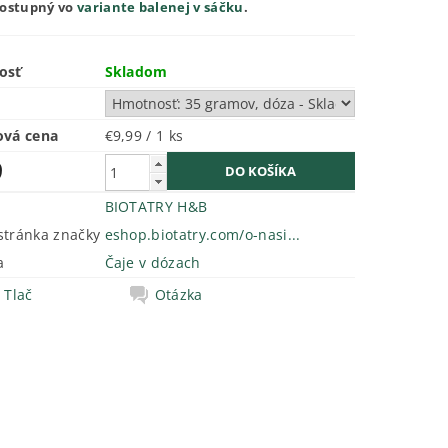
dostupný vo
variante balenej v sáčku
.
osť
Skladom
ová cena
€9,99 / 1 ks
9
BIOTATRY H&B
tránka značky
eshop.biotatry.com/o-nasi...
a
Čaje v dózach
Tlač
Otázka