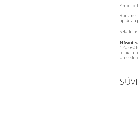
Yzop podp
Rumanček 
lipidov a
Skladujte
Návod na
1 čajová 
minút lúh
precedíme
SÚVI