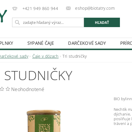
eshop@biotatry.com
+421 949 860 944
PLNKY
SYPANÉ ČAJE
DARČEKOVÉ SADY
PRÍR
DOPRAVA
KONTAKT
O NÁS
OBCHODNÉ PO
Darčekové sady
Čaje v dózach
Tri studničky
I STUDNIČKY
Neohodnotené
BIO bylin
Nechtík má
dýchanie,
posilňuje
trávení a