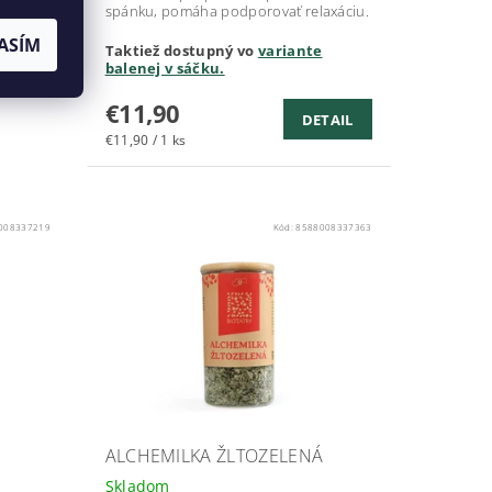
spánku, pomáha podporovať relaxáciu.
ASÍM
Taktiež dostupný vo
variante
balenej v sáčku.
€11,90
DETAIL
€11,90 / 1 ks
008337219
Kód:
8588008337363
ALCHEMILKA ŽLTOZELENÁ
Skladom