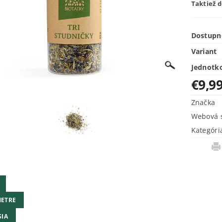
Taktiež 
Dostupn
Variant
Jednotk
€9,9
Značka
Webová s
Kategóri
ETRE
SIA