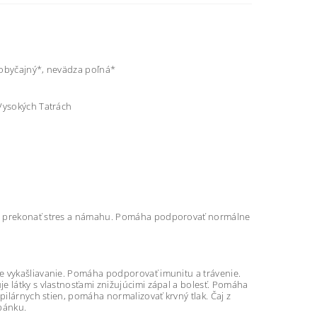
 obyčajný*, nevädza poľná*
 Vysokých Tatrách
zmu prekonať stres a námahu. Pomáha podporovať normálne
e vykašliavanie. Pomáha podporovať imunitu a trávenie.
e látky s vlastnosťami znižujúcimi zápal a bolesť. Pomáha
pilárnych stien, pomáha normalizovať krvný tlak. Čaj z
pánku.