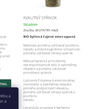
KVALITNÝ SPÁNOK
Skladom
Značka:
BIOTATRY H&B
ojuje
BIO bylinná čajová zmes sypaná
záciu
Medovka pomáha udržiavať pozitívnu
ávnu
náladu a dobré kognitívne schopnosti,
je
pomáha udržiavať zdravý spánok.
ky pred
Mäta prispieva k prirodzenej
obranyschopnosti tela, k optimálnej
e
relaxácii a pomáha udržiavať
prirodzený spánok.
Ľubovník Prispieva k emocionálnej
TAIL
rovnováhe a optimálnej relaxácii,
pomáha podporovať relaxáciu,
pomáha udržiavať zdravý spánok a
webu a
pozitívnu
náladu.
on a
Levanduľa prispieva k lepšiemu