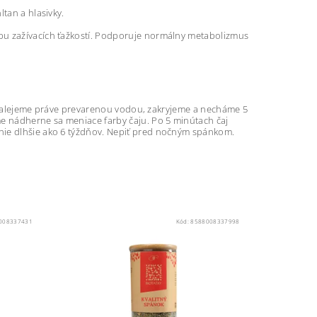
tan a hlasivky.
bu zažívacích ťažkostí. Podporuje normálny metabolizmus
mes zalejeme práve prevarenou vodou, zakryjeme a necháme 5
me nádherne sa meniace farby čaju. Po 5 minútach čaj
nie dlhšie ako 6 týždňov. Nepiť pred nočným spánkom.
008337431
Kód:
8588008337998