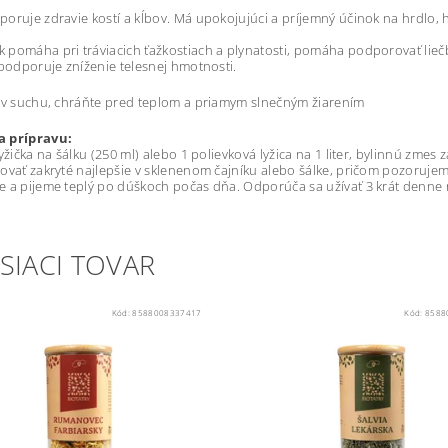
oruje zdravie kostí a kĺbov. Má upokojujúci a príjemný účinok na hrdlo, hl
pomáha pri tráviacich ťažkostiach a plynatosti, pomáha podporovať lieč
 podporuje zníženie telesnej hmotnosti.
 v suchu, chráňte pred teplom a priamym slnečným žiarením
 prípravu:
lyžička na šálku (250 ml) alebo 1 polievková lyžica na 1 liter, bylinnú z
ovať zakryté najlepšie v sklenenom čajníku alebo šálke, pričom pozoruje
 a pijeme teplý po dúškoch počas dňa. Odporúča sa užívať 3 krát denne 
SIACI TOVAR
Kód:
8588008337417
Kód:
8588