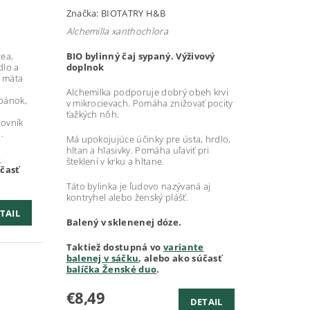
Značka:
BIOTATRY H&B
Alchemilla xanthochlora
cea,
BIO bylinný čaj sypaný. Výživový
dlo a
doplnok
, mäta
Alchemilka podporuje dobrý obeh krvi
spánok,
v mikrocievach. Pomáha znižovať pocity
ťažkých nôh.
bovník
.
Má upokojujúce účinky pre ústa, hrdlo,
hltan a hlasivky. Pomáha uľaviť pri
e
šteklení v krku a hltane.
účasť
Táto bylinka je ľudovo nazývaná aj
kontryhel alebo ženský plášť.
TAIL
Balený v sklenenej dóze.
Taktiež dostupná vo
variante
balenej v sáčku
, alebo ako súčasť
balíčka Ženské duo
.
€8,49
DETAIL