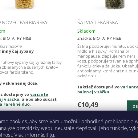
NOVEC FARBIARSKY
ŠALVIA LEKÁRSKA
dom
Skladom
a:
BIOTATRY H&B
Značka:
BIOTATRY H&B
is tinctoria
Šalvia podporuje imunitu, upok
linný čaj sypaný
hrdlo a hlasivky. Pomáha pri
menopauze, zlepšuje reminerali
kostí, podporuje trávenie a spr
ruhový sypaný čaj výraznej farby
funkciu čriev a žalúdka. Obsahu
e zbieraných a sušených kvetov
antioxidanty, ktoré chránia bun
vca farbiarskeho.
oxidáciou.
ý v sklenenej dóze.
Taktiež dostupná vo
variant
balenej v sáčku
.
ež dostupný vo
variante
ej v sáčku
, alebo ako súčasť
€10,49
ka Farebné duo
.
DE
€10,49 / 1 ks
,99
ame cookies, aby sme Vám umožnili pohodlné prehliadanie 
/ 1 ks
analýze prevádzky webu neustále zlepšovali jeho funkcie, výk
ľnosť. Viac informácií
tu
.