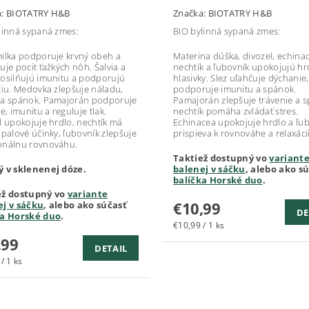
a:
BIOTATRY H&B
Značka:
BIOTATRY H&B
linná sypaná zmes:
BIO bylinná sypaná zmes:
ilka podporuje krvný obeh a
Materina dúška, divozel, echina
uje pocit ťažkých nôh. Šalvia a
nechtík a ľubovník upokojujú hr
osilňujú imunitu a podporujú
hlasivky. Slez uľahčuje dýchanie
ciu. Medovka zlepšuje náladu,
podporuje imunitu a spánok.
a spánok. Pamajorán podporuje
Pamajorán zlepšuje trávenie a 
e, imunitu a reguluje tlak.
nechtík pomáha zvládať stres.
l upokojuje hrdlo, nechtík má
Echinacea upokojuje hrdlo a ľu
ápalové účinky, ľubovník zlepšuje
prispieva k rovnováhe a relaxácii
onálnu rovnováhu.
Taktiež dostupný vo
variant
ý v sklenenej dóze.
balenej v sáčku
, alebo ako s
balíčka Horské duo
.
ež dostupný vo
variante
€10,99
ej v sáčku
, alebo ako súčasť
DE
ka Horské duo
.
€10,99 / 1 ks
,99
DETAIL
/ 1 ks