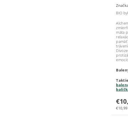
Značk
BIO by
Alchem
zmierň
mäta p
relaxá
pamäť 
tráveni
Divoze
protiz
emoci
Balen
Takti
balen
balíč
€10
€10,99 