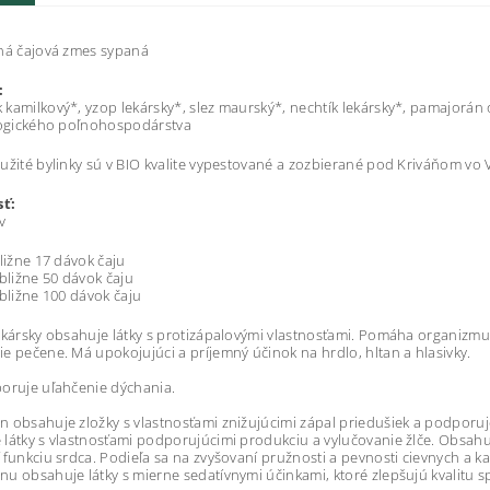
ná čajová zmes sypaná
:
kamilkový*, yzop lekársky*, slez maurský*, nechtík lekársky*, pamajorán
logického poľnohospodárstva
užité bylinky sú v BIO kvalite vypestované a zozbierané pod Kriváňom vo
ť:
v
bližne 17 dávok čaju
ibližne 50 dávok čaju
ibližne 100 dávok čaju
lekársky obsahuje látky s protizápalovými vlastnosťami. Pomáha organi
e pečene. Má upokojujúci a príjemný účinok na hrdlo, hltan a hlasivky.
oruje uľahčenie dýchania.
 obsahuje zložky s vlastnosťami znižujúcimi zápal priedušiek a podporuj
látky s vlastnosťami podporujúcimi produkciu a vylučovanie žlče. Obsahuj
 funkciu srdca. Podieľa sa na zvyšovaní pružnosti a pevnosti cievnych a ka
u obsahuje látky s mierne sedatívnymi účinkami, ktoré zlepšujú kvalitu s