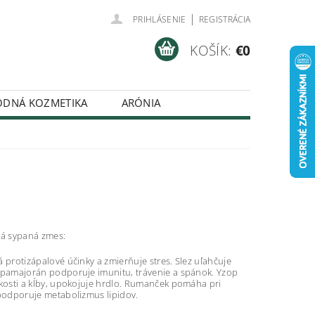
|
PRIHLÁSENIE
REGISTRÁCIA
KOŠÍK:
€0
ODNÁ KOZMETIKA
ARÓNIA
DMIENKY
ná sypaná zmes:
 protizápalové účinky a zmierňuje stres. Slez uľahčuje
 pamajorán podporuje imunitu, trávenie a spánok. Yzop
 kosti a kĺby, upokojuje hrdlo. Rumanček pomáha pri
 podporuje metabolizmus lipidov.