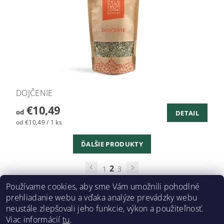
DOJČENIE
€10,49
od
DETAIL
od €10,49 / 1 ks
ĎALŠIE PRODUKTY
2
1
3
Používame cookies, aby sme Vám umožnili pohodlné
prehliadanie webu a vďaka analýze prevádzky webu
neustále zlepšovali jeho funkcie, výkon a použiteľnosť.
Biotatry H&B
Viac informácií
tu
.