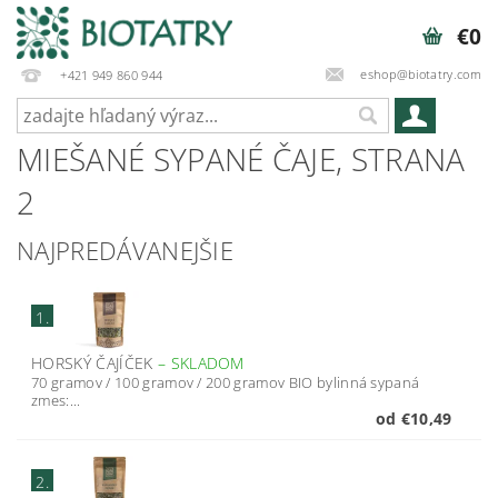
€0
eshop@biotatry.com
+421 949 860 944
MIEŠANÉ SYPANÉ ČAJE
, STRANA
2
NAJPREDÁVANEJŠIE
1.
HORSKÝ ČAJÍČEK
–
SKLADOM
70 gramov / 100 gramov / 200 gramov BIO bylinná sypaná
zmes:...
od €10,49
2.