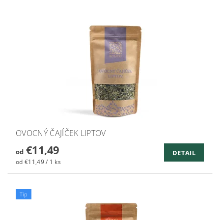
OVOCNÝ ČAJÍČEK LIPTOV
€11,49
od
DETAIL
od €11,49 / 1 ks
Tip