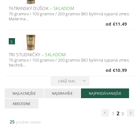
TATRANSKÝ DÚŠOK
–
SKLADOM
70 gramov / 100 gramov / 200 gramov BIO bylinná sypaná zmes:
Materina...
od €11,49
3.
TRI STUDNIČKY
–
SKLADOM
70 gramov / 100 gramov / 200 gramov BIO bylinná sypaná zmes:
Nechtík...
od €10,99
UKÁŽ VIAC
NAJLACNEJŠIE
NAJDRAHŠIE
NAJPREDÁVANEJŠIE
ABECEDNE
2
1
3
25
položiek celkom