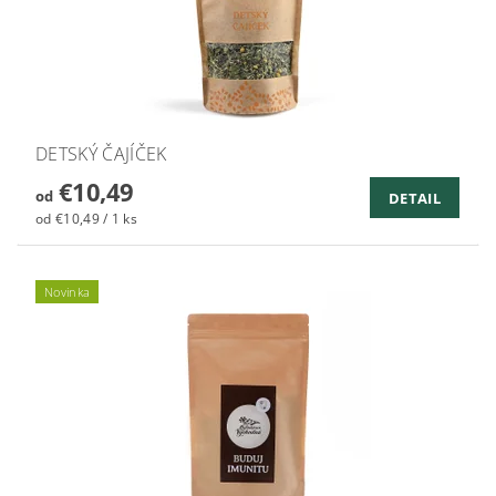
DETSKÝ ČAJÍČEK
€10,49
od
DETAIL
od €10,49 / 1 ks
Novinka