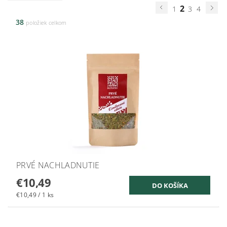
2
1
3
4
38
položiek celkom
PRVÉ NACHLADNUTIE
€10,49
€10,49 / 1 ks