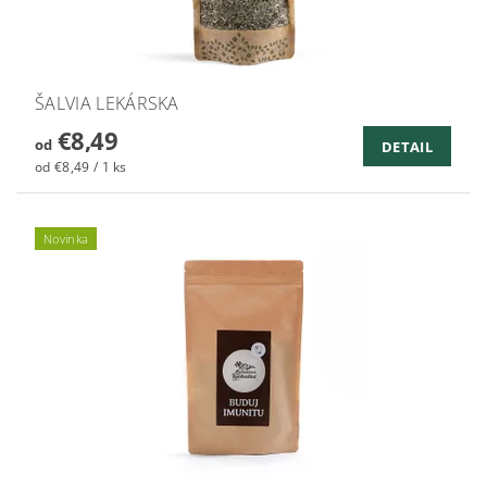
ŠALVIA LEKÁRSKA
€8,49
od
DETAIL
od €8,49 / 1 ks
Novinka