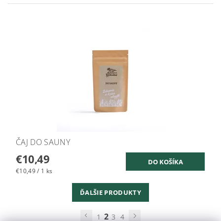
ČAJ DO SAUNY
€10,49
€10,49 / 1 ks
ĎALŠIE PRODUKTY
2
1
3
4