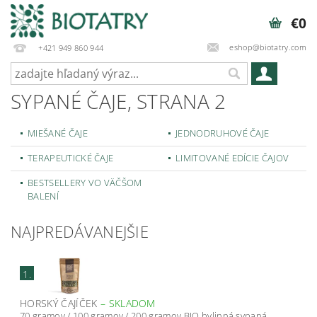
€0
eshop@biotatry.com
+421 949 860 944
SYPANÉ ČAJE
, STRANA 2
MIEŠANÉ ČAJE
JEDNODRUHOVÉ ČAJE
TERAPEUTICKÉ ČAJE
LIMITOVANÉ EDÍCIE ČAJOV
BESTSELLERY VO VÄČŠOM
BALENÍ
NAJPREDÁVANEJŠIE
1.
HORSKÝ ČAJÍČEK
–
SKLADOM
70 gramov / 100 gramov / 200 gramov BIO bylinná sypaná