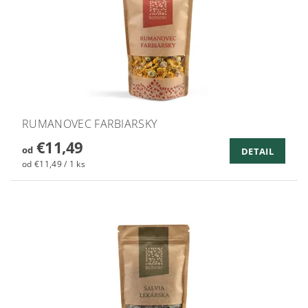
RUMANOVEC FARBIARSKY
€11,49
od
DETAIL
od €11,49 / 1 ks