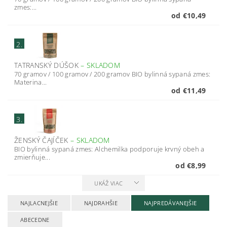
zmes:...
od €10,49
2.
TATRANSKÝ DÚŠOK
–
SKLADOM
70 gramov / 100 gramov / 200 gramov BIO bylinná sypaná zmes:
Materina...
od €11,49
3.
ŽENSKÝ ČAJÍČEK
–
SKLADOM
BIO bylinná sypaná zmes: Alchemilka podporuje krvný obeh a
zmierňuje...
od €8,99
UKÁŽ VIAC
NAJLACNEJŠIE
NAJDRAHŠIE
NAJPREDÁVANEJŠIE
ABECEDNE