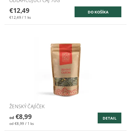
ODĽAHČUJÚCI ČAJ 70G
€12,49
€12,49 / 1 ks
ŽENSKÝ ČAJÍČEK
€8,99
od
DETAIL
od €8,99 / 1 ks