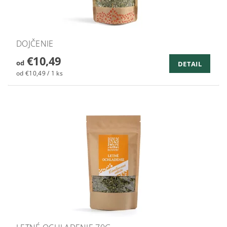
DOJČENIE
€10,49
od
DETAIL
od €10,49 / 1 ks