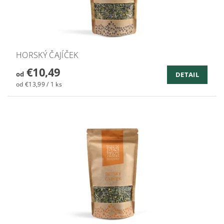
HORSKÝ ČAJÍČEK
€10,49
od
DETAIL
od €13,99 / 1 ks