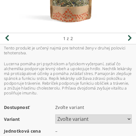
1
z 2
Tento produkt je určený najmä pre tehotné ženy v druhej polovici
tehotenstva.
Lucerna pomáha pri psychickom a fyzickom vyčerpaní, zatiaľ čo
alchemilka podporuje krvný obeh a upokojuje hrdlo. Nechtík lekársky
má protizápalové účinky a pomáha zvládať stres. Pamajorán zlepšuje
spánok a funkciu srdca. Repík lekársky udržiava zdravú pokožku a
podporuje trávenie. Rebríček podporuje funkciu obličiek a trávenie,
a znižuje hladinu cholesterolu. Pŕhľava dvojdomá zvyšuje vitalitu a
posilňuje imunitu.
Dostupnosť
Zvoľte variant
Variant
Jednotková cena
–