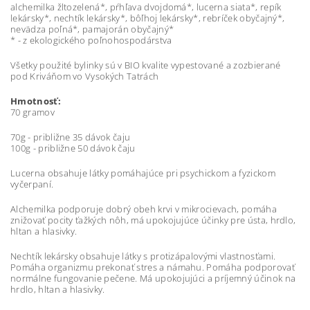
alchemilka žltozelená*, pŕhľava dvojdomá*, lucerna siata*, repík
lekársky*, nechtík lekársky*, bôľhoj lekársky*, rebríček obyčajný*,
nevädza poľná*, pamajorán obyčajný*
* - z ekologického poľnohospodárstva
Všetky použité bylinky sú v BIO kvalite vypestované a zozbierané
pod Kriváňom vo Vysokých Tatrách
Hmotnosť:
70 gramov
70g - približne 35 dávok čaju
100g - približne 50 dávok čaju
Lucerna obsahuje látky pomáhajúce pri psychickom a fyzickom
vyčerpaní.
Alchemilka podporuje dobrý obeh krvi v mikrocievach, pomáha
znižovať pocity ťažkých nôh, má upokojujúce účinky pre ústa, hrdlo,
hltan a hlasivky.
Nechtík lekársky obsahuje látky s protizápalovými vlastnosťami.
Pomáha organizmu prekonať stres a námahu. Pomáha podporovať
normálne fungovanie pečene. Má upokojujúci a príjemný účinok na
hrdlo, hltan a hlasivky.