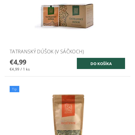
TATRANSKÝ DÚŠOK (V SÁČKOCH)
€4,99
€4,99 / 1 ks
Tip