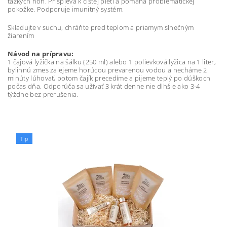
ťažkých nôh. Prispieva k čistej pleti a pomáha problematickej
pokožke. Podporuje imunitný systém.
Skladujte v suchu, chráňte pred teplom a priamym slnečným
žiarením
Návod na prípravu:
1 čajová lyžička na šálku (250 ml) alebo 1 polievková lyžica na 1 liter,
bylinnú zmes zalejeme horúcou prevarenou vodou a necháme 2
minúty lúhovať, potom čajík precedíme a pijeme teplý po dúškoch
počas dňa. Odporúča sa užívať 3 krát denne nie dlhšie ako 3-4
týždne bez prerušenia.
Tip