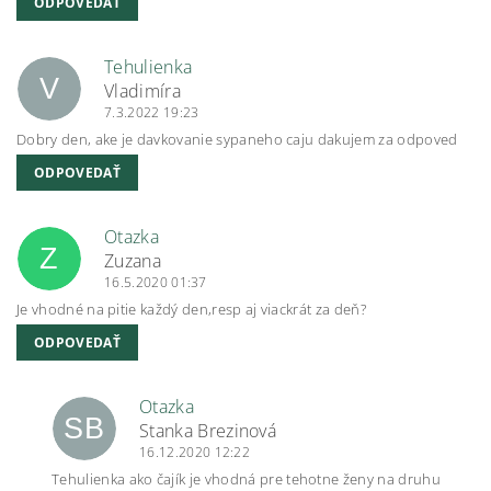
ODPOVEDAŤ
Tehulienka
V
Vladimíra
7.3.2022 19:23
Dobry den, ake je davkovanie sypaneho caju dakujem za odpoved
ODPOVEDAŤ
Otazka
Z
Zuzana
16.5.2020 01:37
Je vhodné na pitie každý den,resp aj viackrát za deň?
ODPOVEDAŤ
Otazka
SB
Stanka Brezinová
16.12.2020 12:22
Tehulienka ako čajík je vhodná pre tehotne ženy na druhu