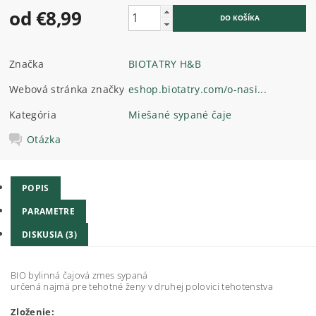
od €8,99
Značka
BIOTATRY H&B
Webová stránka značky
eshop.biotatry.com/o-nasi...
Kategória
Miešané sypané čaje
Otázka
POPIS
PARAMETRE
DISKUSIA (3)
BIO bylinná čajová zmes sypaná
určená najmä pre tehotné ženy v druhej polovici tehotenstva
Zloženie: