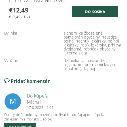
LETNÉ OCHLADENIE 70G
€12,49
€12,49 / 1 ks
Bylinka
alchemilka žltozelená,
pamajorán obyčajný, nevädza
poľná, nechtík lekársky, bôľhoj
lekársky, repík lekársky, pŕhľava
dvojdomá, rebríček obyčajný,
lucerna siata
Využitie
detoxikácia, povzbudenie
organizmu, pre mamičky, pre
tehotné (čítaj popis)
Pridať komentár
Do kúpeľa
M
Michal
17.8.2023 12:04
Dobrý deň, bolo by možné používať tento čaj aj do kúpeľa
zmiešaním s morskou soľou?