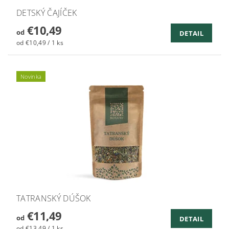
DETSKÝ ČAJÍČEK
€10,49
od
DETAIL
od €10,49 / 1 ks
Novinka
TATRANSKÝ DÚŠOK
€11,49
od
DETAIL
od €13,49 / 1 ks