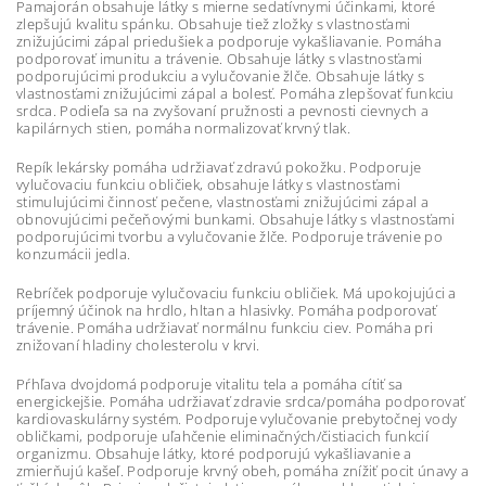
Pamajorán obsahuje látky s mierne sedatívnymi účinkami, ktoré
zlepšujú kvalitu spánku. Obsahuje tiež zložky s vlastnosťami
znižujúcimi zápal priedušiek a podporuje vykašliavanie. Pomáha
podporovať imunitu a trávenie. Obsahuje látky s vlastnosťami
podporujúcimi produkciu a vylučovanie žlče. Obsahuje látky s
vlastnosťami znižujúcimi zápal a bolesť. Pomáha zlepšovať funkciu
srdca. Podieľa sa na zvyšovaní pružnosti a pevnosti cievnych a
kapilárnych stien, pomáha normalizovať krvný tlak.
Repík lekársky pomáha udržiavať zdravú pokožku. Podporuje
vylučovaciu funkciu obličiek, obsahuje látky s vlastnosťami
stimulujúcimi činnosť pečene, vlastnosťami znižujúcimi zápal a
obnovujúcimi pečeňovými bunkami. Obsahuje látky s vlastnosťami
podporujúcimi tvorbu a vylučovanie žlče. Podporuje trávenie po
konzumácii jedla.
Rebríček podporuje vylučovaciu funkciu obličiek. Má upokojujúci a
príjemný účinok na hrdlo, hltan a hlasivky. Pomáha podporovať
trávenie. Pomáha udržiavať normálnu funkciu ciev. Pomáha pri
znižovaní hladiny cholesterolu v krvi.
Pŕhľava dvojdomá podporuje vitalitu tela a pomáha cítiť sa
energickejšie. Pomáha udržiavať zdravie srdca/pomáha podporovať
kardiovaskulárny systém. Podporuje vylučovanie prebytočnej vody
obličkami, podporuje uľahčenie eliminačných/čistiacich funkcií
organizmu. Obsahuje látky, ktoré podporujú vykašliavanie a
zmierňujú kašeľ. Podporuje krvný obeh, pomáha znížiť pocit únavy a