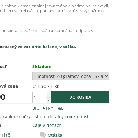
rispieva k emocionálnej rovnováhe a optimálnej relaxácii,
dporovať relaxáciu, pomáha udržiavať zdravý spánok a
 prispieva k lepšiemu spánku, pomáha podporovať
dostupný vo
variante balenej v sáčku.
osť
Skladom
ová cena
€11,90 / 1 ks
90
BIOTATRY H&B
tránka značky
eshop.biotatry.com/o-nasi...
a
Čaje v dózach
Tlač
Otázka