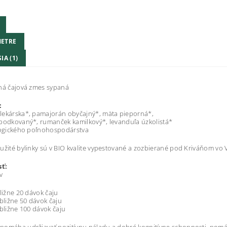
ETRE
IA (1)
ná čajová zmes sypaná
:
lekárska*, pamajorán obyčajný*, mäta pieporná*,
bodkovaný*, rumanček kamilkový*, levanduľa úzkolistá*
logického poľnohospodárstva
užité bylinky sú v BIO kvalite vypestované a zozbierané pod Kriváňom vo
ť:
v
bližne 20 dávok čaju
ibližne 50 dávok čaju
ibližne 100 dávok čaju