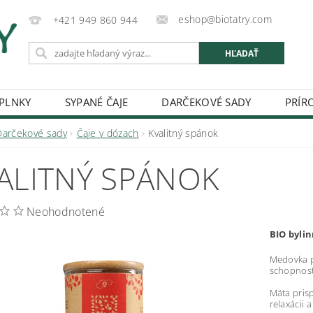
eshop@biotatry.com
+421 949 860 944
PLNKY
SYPANÉ ČAJE
DARČEKOVÉ SADY
PRÍR
DOPRAVA
KONTAKT
O NÁS
OBCHODNÉ PO
Darčekové sady
Čaje v dózach
Kvalitný spánok
ALITNÝ SPÁNOK
Neohodnotené
BIO byli
Medovka p
schopnost
Mäta prisp
relaxácii