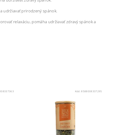
ha udržiavať zdravý spánok.
ha udržiavať prirodzený spánok.
orovať relaxáciu, pomáha udržiavať zdravý spánok a
008337363
Kód:
8588008337295