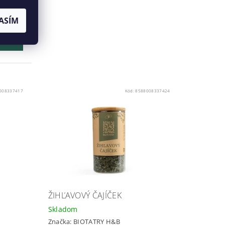
e
účasť
ASÍM
TAIL
008337417
Kód:
8588008337424
ŽIHĽAVOVÝ ČAJÍČEK
Skladom
Značka:
BIOTATRY H&B