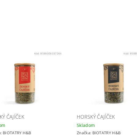
Kód:
8588008337264
Kód:
8588
KÝ ČAJÍČEK
HORSKÝ ČAJÍČEK
dom
Skladom
a:
BIOTATRY H&B
Značka:
BIOTATRY H&B