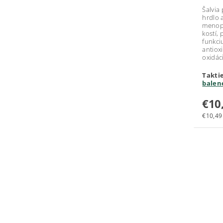
Šalvia
hrdlo 
menopa
kostí,
funkci
antiox
oxidác
Takti
balen
€10
€10,49 