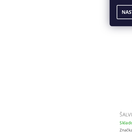
NAS
ŠALV
Skla
Značk