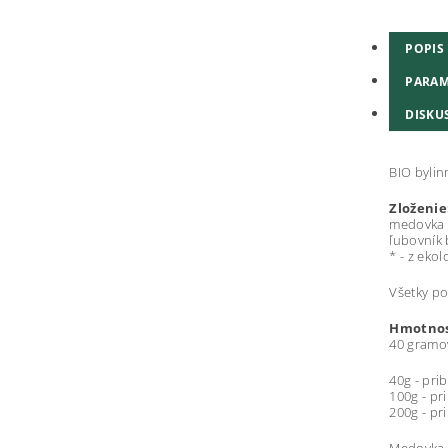
POPIS
PARAM
DISKUS
BIO bylin
Zloženie
medovka 
ľubovník 
* - z eko
Všetky po
Hmotnos
40 gramo
40g - pri
100g - pr
200g - pr