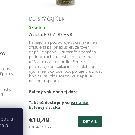
Á
DETSKÝ ČAJÍČEK
Skladom
Značka:
BIOTATRY H&B
Pamajorán podporuje vykašliavanie a
znižuje zápal priedušiek, zároveň
zlepšuje spánok. Rumanček pomáha
ový
pri tráviacich ťažkostiach, materina
dúška upokojuje hrdlo. Fenikel
podporuje detoxikáciu, slez uľahčuje
h krvi
dýchanie. Skorocel podporuje pružnosť
 pocity
kĺbov a imunitu. Medovka zlepšuje
náladu a spánok.
 hrdlo,
Balený v sklenenej dóze.
ri
Taktiež dostupný vo
variante
balenej v sáčku
.
aj
€10,49
webu a
DETAIL
on a
€10,49 / 1 ks