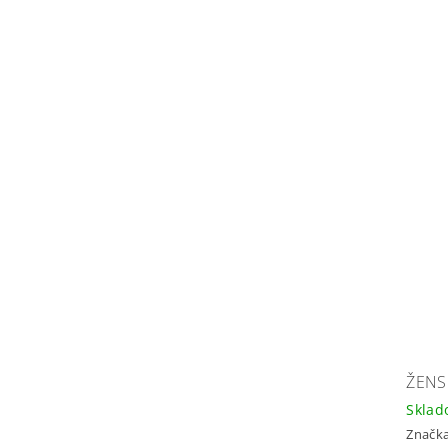
ŽENS
Skla
Značk