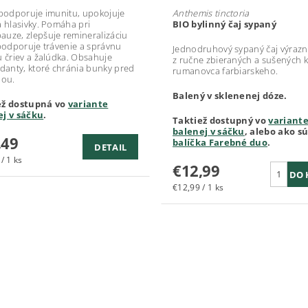
 podporuje imunitu, upokojuje
Anthemis tinctoria
a hlasivky. Pomáha pri
BIO bylinný čaj sypaný
uze, zlepšuje remineralizáciu
 podporuje trávenie a správnu
Jednodruhový sypaný čaj výrazn
u čriev a žalúdka. Obsahuje
z ručne zbieraných a sušených 
idanty, ktoré chránia bunky pred
rumanovca farbiarskeho.
iou.
Balený v sklenenej dóze.
ež dostupná vo
variante
ej v sáčku
.
Taktiež dostupný vo
variant
balenej v sáčku
, alebo ako s
,49
balíčka Farebné duo
.
DETAIL
/ 1 ks
€12,99
€12,99 / 1 ks