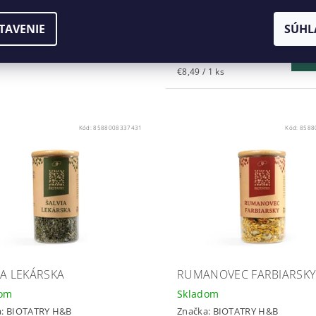
Taktiež dostupná vo
variant
balenej v sáčku
, alebo ako s
balíčka Ženské duo
.
TAVENIE
SÚHL
€8,49
DE
€8,49 / 1 ks
Kód:
8588008337431
Kód:
8588
IA LEKÁRSKA
RUMANOVEC FARBIARSKY
dom
Skladom
a:
BIOTATRY H&B
Značka:
BIOTATRY H&B