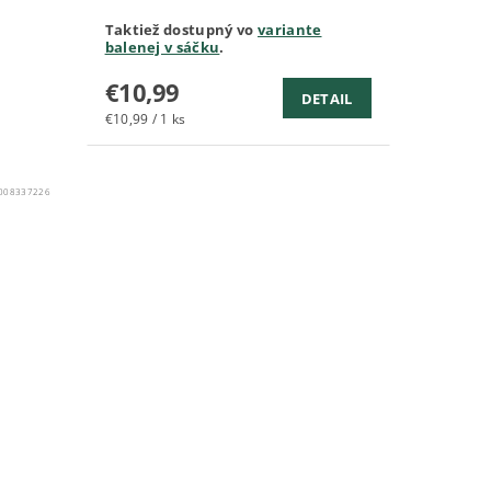
Taktiež dostupný vo
variante
balenej v sáčku
.
€10,99
DETAIL
€10,99 / 1 ks
008337226