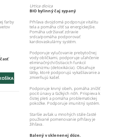
Urtica dioica
BIO bylinný čaj sypaný
ej farby
Pŕhľava dvojdomá podporuje vitalitu
kvetov
tela a pomáha cítiť sa energickejšie.
Pomáha udržiavať zdravie
srdca/pomáha podporovať
kardiovaskulárny systém.
Podporuje vylučovanie prebytočnej
e
vody obličkami, podporuje uľahčenie
účasť
eliminačných/čistiacich funkcií
organizmu (detoxikácia). Obsahuje
látky, ktoré podporujú vykašliavanie a
zmierňujú kašeľ.
Podporuje krvný obeh, pomáha znížiť
pocit únavy a ťažkých nôh. Prispieva k
čistej pleti a pomáha problematickej
pokožke. Podporuje imunitný systém.
Staršie avšak u mnohých stále časté
používané pomenovanie pŕhľavy je
žihľava.
Balený v sklenenej dóze.