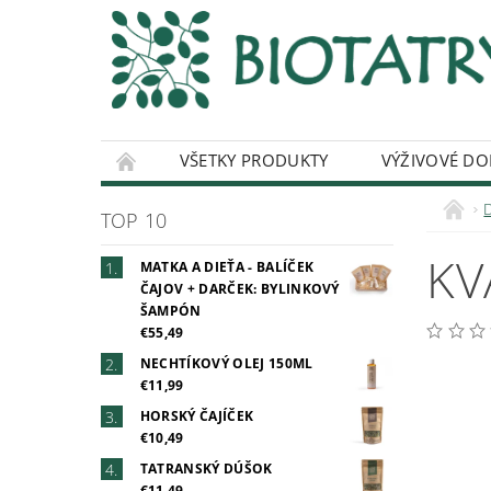
VŠETKY PRODUKTY
VÝŽIVOVÉ DO
ČAJOVÝ MERCH
O NAŠICH ČAJOCH
TOP 10
KV
MATKA A DIEŤA - BALÍČEK
ČAJOV + DARČEK: BYLINKOVÝ
ŠAMPÓN
€55,49
NECHTÍKOVÝ OLEJ 150ML
€11,99
HORSKÝ ČAJÍČEK
€10,49
TATRANSKÝ DÚŠOK
€11,49