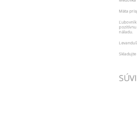
Medovka 
Mäta pris
Ľubovník 
pozitívnu
náladu.
Levanduľa
Skladujte
SÚVI