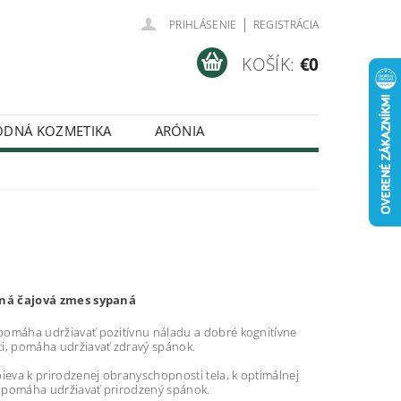
|
PRIHLÁSENIE
REGISTRÁCIA
KOŠÍK:
€0
ODNÁ KOZMETIKA
ARÓNIA
DMIENKY
nná čajová zmes sypaná
omáha udržiavať pozitívnu náladu a dobré kognitívne
i, pomáha udržiavať zdravý spánok.
ieva k prirodzenej obranyschopnosti tela, k optimálnej
 a pomáha udržiavať prirodzený spánok.