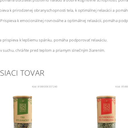
pomáha udržiavať pozitívnu náladu a dobré kognitívne schopnosti, pomá
pieva k prirodzenej obranyschopnosti tela, k optimálnej relaxácii a pomá
Prispieva k emocionálnej rovnováhe a optimálnej relaxácii, pomáha podp
 prispieva k lepšiemu spánku, pomáha podporovať relaxáciu.
 v suchu, chráňte pred teplom a priamym slnečným žiarením.
SIACI TOVAR
Kód:
8588008337240
Kód:
8588