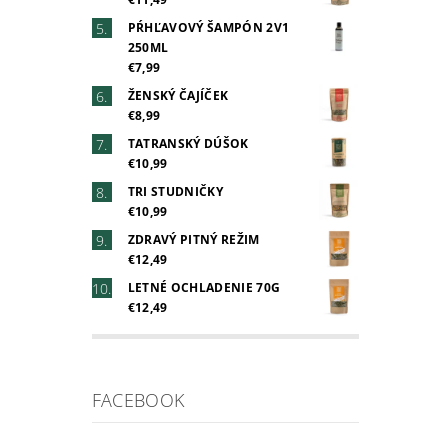
PŔHĽAVOVÝ ŠAMPÓN 2V1
250ML
€7,99
ŽENSKÝ ČAJÍČEK
€8,99
TATRANSKÝ DÚŠOK
€10,99
TRI STUDNIČKY
€10,99
ZDRAVÝ PITNÝ REŽIM
€12,49
LETNÉ OCHLADENIE 70G
€12,49
FACEBOOK