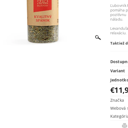
Ľubovník P
pomáha po
pozitívnu
náladu.
Levanduľa
relaxáciu.
Taktiež 
Dostupn
Variant
Jednotk
€11,
Značka
Webová s
Kategóri